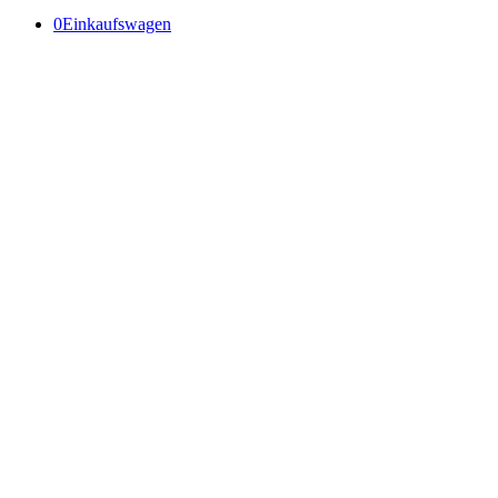
0
Einkaufswagen
Original Vimax -
alles was der Mann
braucht!
VIMAX - heute