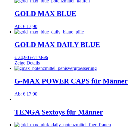
Produkt
können
weist
auf
mehrere
GOLD MAX BLUE
der
Varianten
Produktseite
auf.
gewählt
Ab:
€
17,90
Die
werden
Dieses
Optionen
Produkt
können
weist
GOLD MAX DAILY BLUE
auf
mehrere
der
Varianten
Produktseite
€
24,90
inkl. MwSt
auf.
gewählt
Zeige Details
Die
werden
Optionen
können
G-MAX POWER CAPS für Männer
auf
der
Produktseite
Ab:
€
17,90
gewählt
Dieses
werden
Produkt
weist
TENGA Sextoys für Männer
mehrere
Varianten
auf.
Die