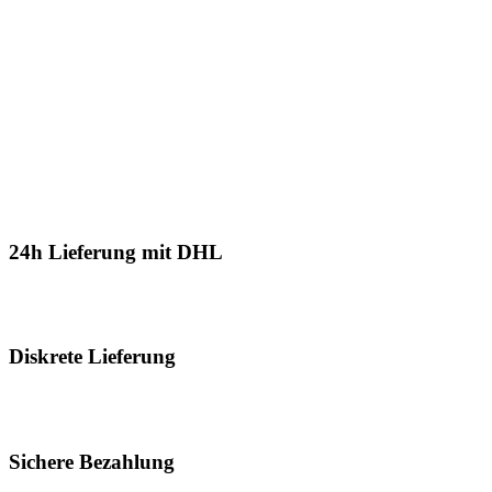
schon Lust erlebt?
24h Lieferung mit DHL
Schnell, sicher und diskret in die ganze Welt. Versandkostenfrei ab
99€ nach D, AT und CH.
Diskrete Lieferung
100 % diskrete Lieferung in einer neutralen Verpackung ohne
Hinweis auf Inhalt oder Absender.
Sichere Bezahlung