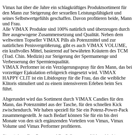
Vimax hat über die Jahre ein schlagkräftiges Produktsortiment für
den Mann zur Steigerung der sexuellen Leistungsfähigkeit und
seines Selbstwertgefühls geschaffen. Davon profitieren beide, Mann
und Frau.
Alle VIMAX Produkte sind 100% natürlich und überzeugen durch
Ihre ausgewogene Zusammensetzung und Qualität. Neben dem
weltweiten Topseller VIMAX Pills als Potenzmittel und zur
natürlichen Penisvergrößerung, gibt es auch VIMAX VOLUME,
ein kraftvolles Mittel, basierend auf bewährten Kräutern des TCM
(Trad. Chin. Medizin) zur Steigerung der Spermamenge und
Verbesserung der Spermienqualität.
VIMAX Performer ist ein Verzögerungsspray für den Mann, das bei
vorzeitiger Ejakulation erfolgreich eingesetzt wird. VIMAX
HAPPY CLIT ist ein Libidospray für die Frau, das die weibliche
Klitoris stimuliert und zu einem intensiverem Erleben beim Sex
führt.
Abgerundet wird das Sortiment durch VIMAX Candies für den
Mann, das Potenzmittel aus der Tasche, für den schnellen Kick
zwischendurch. Wir haben speziell für Sie ein Potenz-Power-Pack
zusammengestellt. Je nach Bedarf können Sie für ein bis drei
Monate von den sich ergänzenden Vorteilen von Vimax, Vimax
Volume und Vimax Performer profitieren.