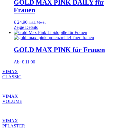
GOLD MAX PINK DAILY für
Optionen
können
Frauen
auf
der
€
24,90
Produktseite
inkl. MwSt
Zeige Details
gewählt
werden
GOLD MAX PINK für Frauen
Ab:
€
11,90
Dieses
VIMAX
Produkt
CLASSIC
weist
mehrere
Varianten
auf.
VIMAX
Die
VOLUME
Optionen
können
auf
der
VIMAX
Produktseite
PFLASTER