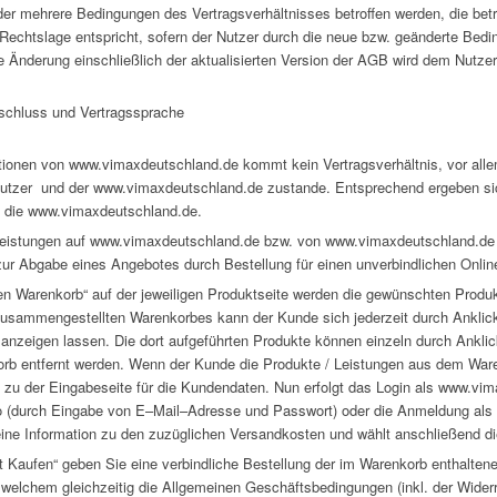
er mehrere Bedingungen des Vertragsverhältnisses betroffen werden, die be
echtslage entspricht, sofern der Nutzer durch die neue bzw. geänderte Bedin
 Änderung einschließlich der aktualisierten Version der AGB wird dem Nutzer 
sschluss und Vertragssprache
ationen von www.vimaxdeutschland.de kommt kein Vertragsverhältnis, vor alle
tzer und der www.vimaxdeutschland.de zustande. Entsprechend ergeben sich 
n die www.vimaxdeutschland.de.
Leistungen auf www.vimaxdeutschland.de bzw. von www.vimaxdeutschland.de s
 zur Abgabe eines Angebotes durch Bestellung für einen unverbindlichen Onli
n Warenkorb“ auf der jeweiligen Produktseite werden die gewünschten Produkt
zusammengestellten Warenkorbes kann der Kunde sich jederzeit durch Anklick
anzeigen lassen. Die dort aufgeführten Produkte können einzeln durch Anklic
rb entfernt werden. Wenn der Kunde die Produkte / Leistungen aus dem Ware
 zu der Eingabeseite für die Kundendaten. Nun erfolgt das Login als www.vi
o (durch Eingabe von E–Mail–Adresse und Passwort) oder die Anmeldung als
eine Information zu den zuzüglichen Versandkosten und wählt anschließend di
t Kaufen“ geben Sie eine verbindliche Bestellung der im Warenkorb enthalten
 welchem gleichzeitig die Allgemeinen Geschäftsbedingungen (inkl. der Wider