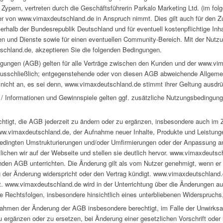
Zypern, vertreten durch die Geschäftsführerin Parkalo Marketing Ltd. (im f
er von www.vimaxdeutschland.de in Anspruch nimmt. Dies gilt auch für den Zu
halb der Bundesrepublik Deutschland und für eventuell kostenpflichtige Inha
ionen und Dienste sowie für einen eventuellen Community-Bereich. Mit der Nu
chland.de, akzeptieren Sie die folgenden Bedingungen.
gungen (AGB) gelten für alle Verträge zwischen den Kunden und der www.vi
ausschließlich; entgegenstehende oder von diesen AGB abweichende Allgem
icht an, es sei denn, www.vimaxdeutschland.de stimmt ihrer Geltung ausdrück
te / Informationen und Gewinnspiele gelten ggf. zusätzliche Nutzungsbedingung
chtigt, die AGB jederzeit zu ändern oder zu ergänzen, insbesondere auch i
ww.vimaxdeutschland.de, der Aufnahme neuer Inhalte, Produkte und Leistung
dingten Umstrukturierungen und/oder Umfirmierungen oder der Anpassung an
ichen wir auf der Webseite und stellen sie deutlich hervor. www.vimaxdeutsch
enden AGB unterrichten. Die Änderung gilt als vom Nutzer genehmigt, wenn er
er Änderung widerspricht oder den Vertrag kündigt. www.vimaxdeutschland.d
gt. www.vimaxdeutschland.de wird in der Unterrichtung über die Änderungen a
ie Rechtsfolgen, insbesondere hinsichtlich eines unterbliebenen Widerspruch
ahmen der Änderung der AGB insbesondere berechtigt, im Falle der Unwirksa
 ergänzen oder zu ersetzen, bei Änderung einer gesetzlichen Vorschrift oder