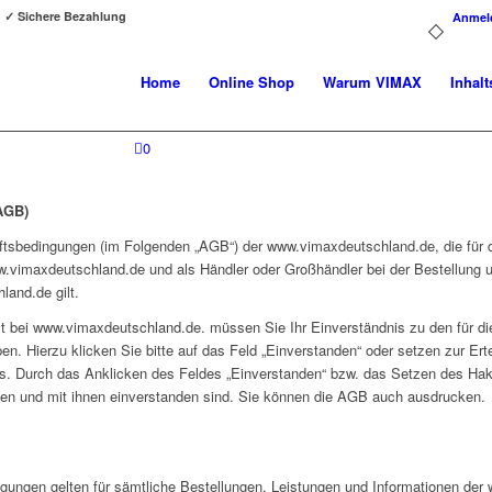
g ✓ Sichere Bezahlung
Anmel
Home
Online Shop
Warum VIMAX
Inhalt
0
AGB)
äftsbedingungen (im Folgenden „AGB“) der www.vimaxdeutschland.de, die für 
w.vimaxdeutschland.de und als Händler oder Großhändler bei der Bestellung
and.de gilt.
nst bei www.vimaxdeutschland.de. müssen Sie Ihr Einverständnis zu den für d
 Hierzu klicken Sie bitte auf das Feld „Einverstanden“ oder setzen zur Erte
. Durch das Anklicken des Feldes „Einverstanden“ bzw. das Setzen des Hak
ben und mit ihnen einverstanden sind. Sie können die AGB auch ausdrucken.
ungen gelten für sämtliche Bestellungen, Leistungen und Informationen der