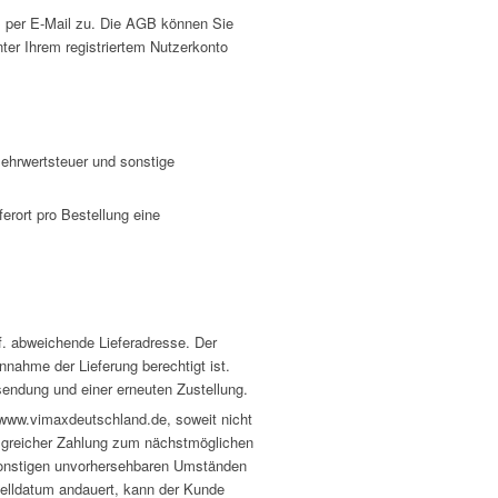
B per E-Mail zu. Die AGB können Sie
ter Ihrem registriertem Nutzerkonto
Mehrwertsteuer und sonstige
erort pro Bestellung eine
f. abweichende Lieferadresse. Der
nahme der Lieferung berechtigt ist.
ksendung und einer erneuten Zustellung.
r www.vimaxdeutschland.de, soweit nicht
olgreicher Zahlung zum nächstmöglichen
 sonstigen unvorhersehbaren Umständen
telldatum andauert, kann der Kunde