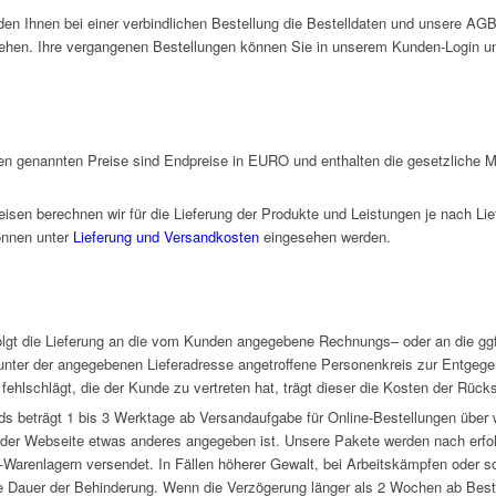
den Ihnen bei einer verbindlichen Bestellung die Bestelldaten und unsere AG
insehen. Ihre vergangenen Bestellungen können Sie in unserem Kunden-Login un
ten genannten Preise sind Endpreise in EURO und enthalten die gesetzliche 
sen berechnen wir für die Lieferung der Produkte und Leistungen je nach Lief
önnen unter
Lieferung und Versandkosten
eingesehen werden.
rfolgt die Lieferung an die vom Kunden angegebene Rechnungs– oder an die gg
unter der angegebenen Lieferadresse angetroffene Personenkreis zur Entgegen
fehlschlägt, die der Kunde zu vertreten hat, trägt dieser die Kosten der Rüc
ands beträgt 1 bis 3 Werktage ab Versandaufgabe für Online-Bestellungen übe
uf der Webseite etwas anderes angegeben ist. Unsere Pakete werden nach erf
Warenlagern versendet. In Fällen höherer Gewalt, bei Arbeitskämpfen oder
 die Dauer der Behinderung. Wenn die Verzögerung länger als 2 Wochen ab Bes