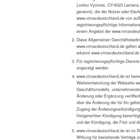
Lordou Vyronos, CY-6023 Larnaca, 
genannt), die der Nutzer oder Käuf
www.vimaxdeutschland.de von außer
registrierungspflichtige Informat
einem Angebot der www.vimaxdeuts
Diese Allgemeinen Geschäftsbedin
www.vimaxdeutschland.de gelten 
erkennt www.vimaxdeutschland.de n
Für registrierungspflichtige Diens
angezeigt werden.
www.vimaxdeutschland.de ist bere
Weiterentwicklung der Webseite w
Geschäftsmodells, unternehmensbe
Änderung oder Ergänzung veröffentl
über die Änderung der für ihn gelt
Zugang der Änderungsankündigung d
fristgerechten Kündigung berechti
und der Kündigung, die Frist und d
www.vimaxdeutschland.de ist im R
Wirkung für bestehende Verträge zu