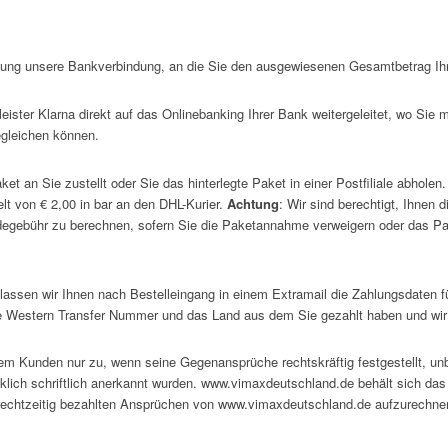
tigung unsere Bankverbindung, an die Sie den ausgewiesenen Gesamtbetrag Ih
ister Klarna direkt auf das Onlinebanking Ihrer Bank weitergeleitet, wo Sie m
gleichen können.
t an Sie zustellt oder Sie das hinterlegte Paket in einer Postfiliale abholen
t von € 2,00 in bar an den DHL-Kurier.
Achtung
: Wir sind berechtigt, Ihnen
egebühr zu berechnen, sofern Sie die Paketannahme verweigern oder das Pak
t lassen wir Ihnen nach Bestelleingang in einem Extramail die Zahlungsdate
die Western Transfer Nummer und das Land aus dem Sie gezahlt haben und wir
em Kunden nur zu, wenn seine Gegenansprüche rechtskräftig festgestellt, unb
lich schriftlich anerkannt wurden. www.vimaxdeutschland.de behält sich da
 rechtzeitig bezahlten Ansprüchen von www.vimaxdeutschland.de aufzurechne