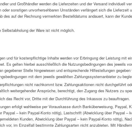
ändler und Großhändler werden die Lieferzeiten und der Versand individuell ver
n oder sonstigen unvorhersehbaren Umständen verlängert sich die Lieferzeit
b des auf der Rechnung vermerkten Bestelldatums andauert, kann der Kunde 
e Selbstabholung der Ware ist nicht möglich.
ngen und für kostenpflichtige Inhalte werden vor Erbringung der Leistung mi
et. Es gelten hierbei ausschließlich die Nutzungsbedingungen des jeweils 
an gegebener Stelle hingewiesen und entsprechende Hilfestellungen gegeben 
ungsbedingungen mit dem jeweils gewählten Zahlungssystemanbieter zu begle
pflichtungen nicht nachkommt bzw. Zahlungsaktionen nicht durchgeführt oder
tlich weitergehender Ansprüche, berechtigt, den Zugang des Nutzers zu sper
ch das Recht vor, Dritte mit der Durchführung des Inkassos zu beauftragen.
tungen erfolgt wahlweise per Vorauskasse durch Banküberweisung, Paypal, Kr
Paypal – kein Paypal-Konto nötig), Lastschrift (Abwicklung über Paypal – ke
 gemeldeten Kunden, Abwicklung über Paypal – kein Paypal-Konto nötig), N
h vor, im Einzelfall bestimmte Zahlungsarten nicht anzubieten. Mit Händlern