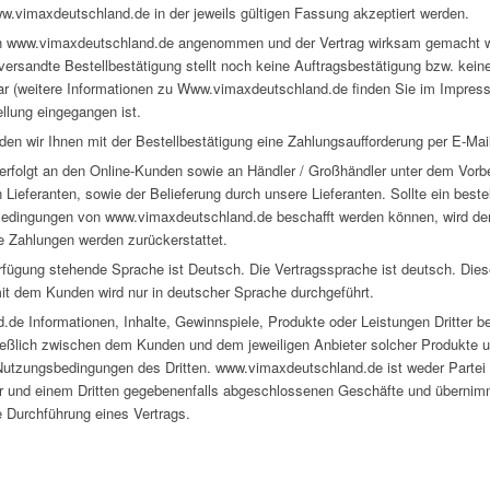
vimaxdeutschland.de in der jeweils gültigen Fassung akzeptiert werden.
 www.vimaxdeutschland.de angenommen und der Vertrag wirksam gemacht wer
versandte Bestellbestätigung stellt noch keine Auftragsbestätigung bzw. k
r (weitere Informationen zu Www.vimaxdeutschland.de finden Sie im Impress
ellung eingegangen ist.
rden wir Ihnen mit der Bestellbestätigung eine Zahlungsaufforderung per E-Ma
 erfolgt an den Online-Kunden sowie an Händler / Großhändler unter dem Vorbe
Lieferanten, sowie der Belieferung durch unsere Lieferanten. Sollte ein bestell
Bedingungen von www.vimaxdeutschland.de beschafft werden können, wird der 
e Zahlungen werden zurückerstattet.
erfügung stehende Sprache ist Deutsch. Die Vertragssprache ist deutsch. Die
it dem Kunden wird nur in deutscher Sprache durchgeführt.
de Informationen, Inhalte, Gewinnspiele, Produkte oder Leistungen Dritter b
eßlich zwischen dem Kunden und dem jeweiligen Anbieter solcher Produkte u
utzungsbedingungen des Dritten. www.vimaxdeutschland.de ist weder Partei no
r und einem Dritten gegebenenfalls abgeschlossenen Geschäfte und übernimm
 Durchführung eines Vertrags.