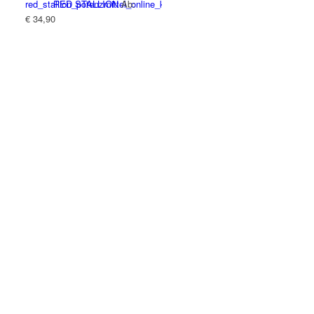
RED STALLION
Ab:
€
34,90