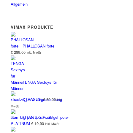
Allgemein
VIMAX PRODUKTE
PHALLOSAN forte
€
289,00
inkl. MwSt
TENGA Sextoys für
Männer
XTRASIZE
€
89,00
inkl.
MwSt
TITAN BIG PLUS
PLATINUM
€
19,90
inkl. MwSt