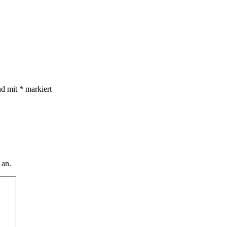
nd mit
*
markiert
 an.