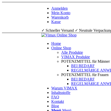
Anmelden
Mein Konto
Warenkorb
Kasse
✓ Schneller Versand ✓ Neutrale Verpackun
Home
Online Shop
Alle Produkte
VIMAX Produkte
POTENZMITTEL für Männer
BEI BEDARF
REGELMÄßIGE AN
POTENZMITTEL für Frauen
BEI BEDARF
REGELMÄßIGE AN
Warum VIMAX
Inhaltsstoffe
FAQ
Kontakt
Blog
Menü
Menü