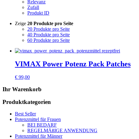
Relevanz
Zufall
Produkt ID
Zeige
20 Produkte pro Seite
20 Produkte pro Seite
40 Produkte pro Seite
60 Produkte pro Seite
VIMAX Power Potenz Pack Patches
€
99,00
Dieses
Produkt
Ihr Warenkorb
weist
mehrere
Produktkategorien
Varianten
auf.
Best Seller
Die
Potenzmittel für Frauen
Optionen
BEI BEDARF
können
REGELMÄßIGE ANWENDUNG
auf
Potenzmittel für Männer
der