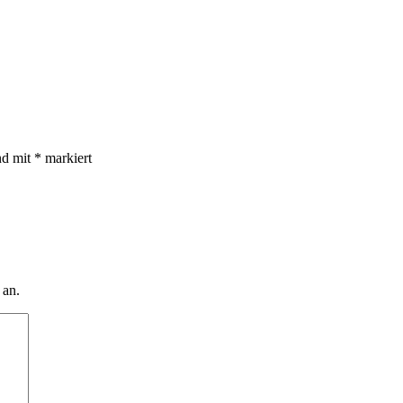
nd mit
*
markiert
 an.