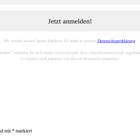
Wir senden keinen Spam! Erfahren Sie mehr in unserer
Datenschutzerklärung
.
elden!" erklären Sie sich damit einverstanden, dass vimaxdeutschland.de regelmä
Sie können sich jederzeit von diesem Newsletter abmelden.
nd mit
*
markiert