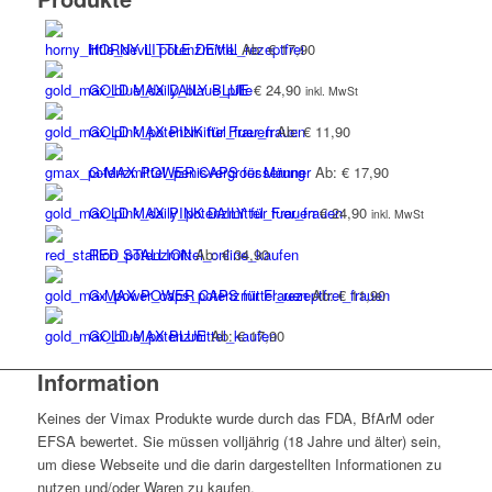
HORNY LITTLE DEVIL
Ab:
€
17,90
GOLD MAX DAILY BLUE
€
24,90
inkl. MwSt
GOLD MAX PINK für Frauen
Ab:
€
11,90
G-MAX POWER CAPS für Männer
Ab:
€
17,90
GOLD MAX PINK DAILY für Frauen
€
24,90
inkl. MwSt
RED STALLION
Ab:
€
34,90
G-MAX POWER CAPS für Frauen
Ab:
€
11,90
GOLD MAX BLUE
Ab:
€
17,90
Information
Keines der Vimax Produkte wurde durch das FDA, BfArM oder
EFSA bewertet. Sie müssen volljährig (18 Jahre und älter) sein,
um diese Webseite und die darin dargestellten Informationen zu
nutzen und/oder Waren zu kaufen.